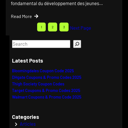
fondamental du développement des jeunes…
Read More
1
2
3
Next Page
S
e
a
Latest Posts
r
Bloomingdales Coupon Code 2025
c
DHgate Coupons & Promo Codes 2025
h
Thigh Society Coupon Codes
Target Coupons & Promo Codes 2025
Walmart Coupons & Promo Code 2025
Categories
Articles