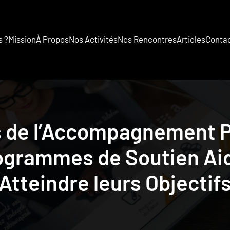
 ?
Mission
À Propos
Nos Activités
Nos Rencontres
Articles
Conta
s de l’Accompagnement P
grammes de Soutien Aid
Atteindre leurs Objectif