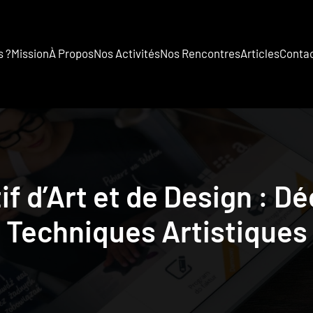
 ?
Mission
À Propos
Nos Activités
Nos Rencontres
Articles
Conta
if d’Art et de Design : 
Techniques Artistiques