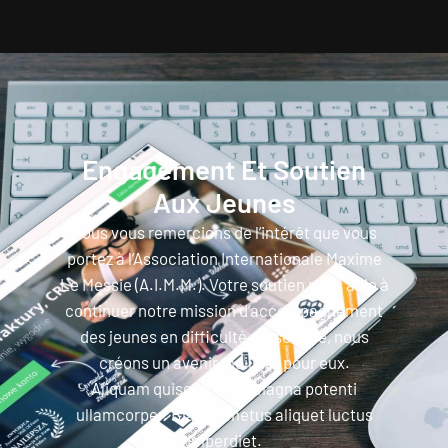
Engagement Et Soutien
Aux Jeunes
Nous vous remercions de l’intérêt que vous
portez à l’Association Internationale Maxime
Le Messie (A.I.M.M.). Votre soutien nous aide à
continuer notre mission d’accompagnement
des jeunes en difficulté. Ensemble, nous
créons un avenir meilleur pour eux.
Aliquam quisque nunc magna potenti
ullamcorper. Blandit metus aliquet luctus
imperdiet.